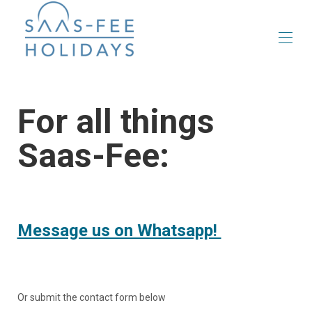
Your next ski holiday in Saas-Fee
Дома
For all things
Все свойства
▾
О
Saas-Fee:
Управление
Связаться с нами
Message us on Whatsapp!
Or submit the contact form below